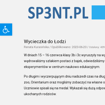
Otwórz pasek narzędzi
Wycieczka do Łodzi
Renata Kurasińska / Opublikowano: 2023-06-20 /
Odsłony:
439
W dniach 15 – 16 czerwca klasy 3b i 3c wyruszyły na wy
wędrowaliśmy szlakiem postaci z bajek, odwiedziliśmy
eksperymentów w centrum naukowo edukacyjnym.
Po długim i wyczerpującym dniu nadszedł czas na dług
zoo, Orientarium oraz mogliśmy zobaczyć na własne oc
Uczniowie spisali się na medal. Wykazali się dużą odp
ukochanych rodziców.