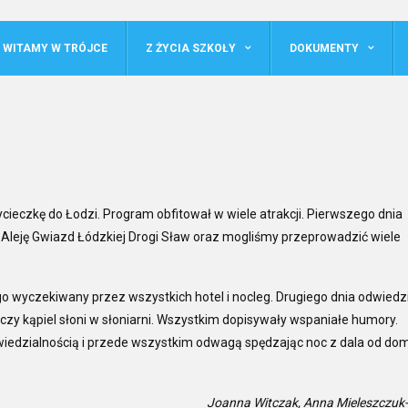
WITAMY W TRÓJCE
Z ŻYCIA SZKOŁY
DOKUMENTY
cieczkę do Łodzi. Program obfitował w wiele atrakcji. Pierwszego dnia
 Aleję Gwiazd Łódzkiej Drogi Sław oraz mogliśmy przeprowadzić wiele
o wyczekiwany przez wszystkich hotel i nocleg. Drugiego dnia odwiedz
zy kąpiel słoni w słoniarni. Wszystkim dopisywały wspaniałe humory.
owiedzialnością i przede wszystkim odwagą spędzając noc z dala od dom
Joanna Witczak, Anna Mieleszczuk-