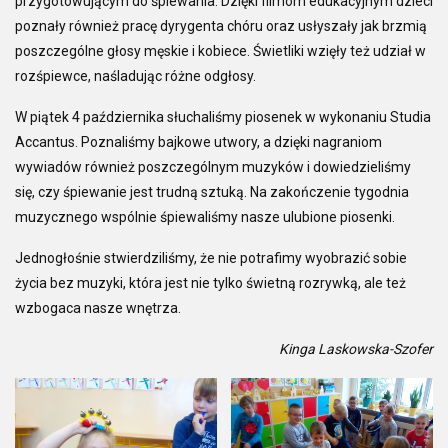
przygotowującym do śpiewania. Dzięki filmom edukacyjnym dzieci
poznały również pracę dyrygenta chóru oraz usłyszały jak brzmią
poszczególne głosy męskie i kobiece. Świetliki wzięły też udział w
rozśpiewce, naśladując różne odgłosy.
W piątek 4 października słuchaliśmy piosenek w wykonaniu Studia
Accantus. Poznaliśmy bajkowe utwory, a dzięki nagraniom
wywiadów również poszczególnym muzyków i dowiedzieliśmy
się, czy śpiewanie jest trudną sztuką. Na zakończenie tygodnia
muzycznego wspólnie śpiewaliśmy nasze ulubione piosenki.
Jednogłośnie stwierdziliśmy, że nie potrafimy wyobrazić sobie
życia bez muzyki, która jest nie tylko świetną rozrywką, ale też
wzbogaca nasze wnętrza.
Kinga Laskowska-Szofer