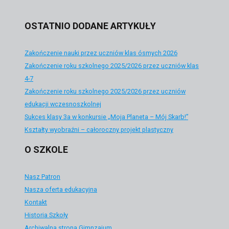
OSTATNIO DODANE ARTYKUŁY
Zakończenie nauki przez uczniów klas ósmych 2026
Zakończenie roku szkolnego 2025/2026 przez uczniów klas
4-7
Zakończenie roku szkolnego 2025/2026 przez uczniów
edukacji wczesnoszkolnej
Sukces klasy 3a w konkursie „Moja Planeta – Mój Skarb!”
Kształty wyobraźni – całoroczny projekt plastyczny
O SZKOLE
Nasz Patron
Nasza oferta edukacyjna
Kontakt
Historia Szkoły
Archiwalna strona Gimnzajum