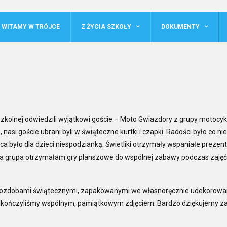
WITAMY W TRÓJCE
Z ŻYCIA SZKOŁY
DOKUMENTY
 szkolnej odwiedzili wyjątkowi goście – Moto Gwiazdory z grupy motocy
asi goście ubrani byli w świąteczne kurtki i czapki. Radości było co ni
 było dla dzieci niespodzianką. Świetliki otrzymały wspaniałe prezent
ała grupa otrzymałam gry planszowe do wspólnej zabawy podczas zajęć
ie ozdobami świątecznymi, zapakowanymi we własnoręcznie udekorow
zakończyliśmy wspólnym, pamiątkowym zdjęciem. Bardzo dziękujemy z