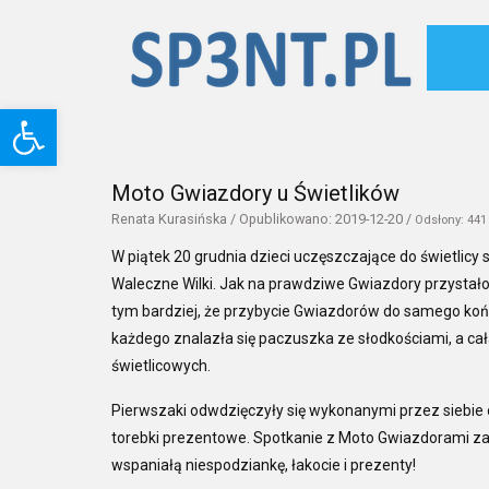
Otwórz pasek narzędzi
Moto Gwiazdory u Świetlików
Renata Kurasińska / Opublikowano: 2019-12-20 /
Odsłony:
441
W piątek 20 grudnia dzieci uczęszczające do świetlicy
Waleczne Wilki. Jak na prawdziwe Gwiazdory przystało, n
tym bardziej, że przybycie Gwiazdorów do samego końca
każdego znalazła się paczuszka ze słodkościami, a c
świetlicowych.
Pierwszaki odwdzięczyły się wykonanymi przez sieb
torebki prezentowe. Spotkanie z Moto Gwiazdorami 
wspaniałą niespodziankę, łakocie i prezenty!