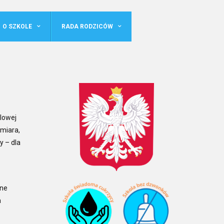
O SZKOLE
RADA RODZICÓW
klowej
emiara,
y – dla
ane
a